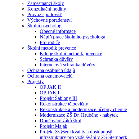
Zaměstnanci školy
Konzultační hodiny
Provoz sportovišť
Výchovné poradenství
Školní psycholog
Obecné informace
Náplň práce školního psychologa
Pro rodiče
Školní metodik prevence
Kdo je školní metodik prevence
Schránka důvěry
Internetová schránka důvěry
Ochrana osobních údajů
Ochrana oznamovatelů
Projekty
OP JAK II
OP JAK I
Projekt Šablony III
Rekonstrukce tělocvičny
Rekonstrukce a modernizace učebny chemie
Modernizace ZŠ Dr. Hrubého - nábytek
Doučování žáků škol
Projekt Maják
Projekt Zvýšení kvality a dostupnosti
infrastruktury pro vzdělávání v ZŠ Šternberk