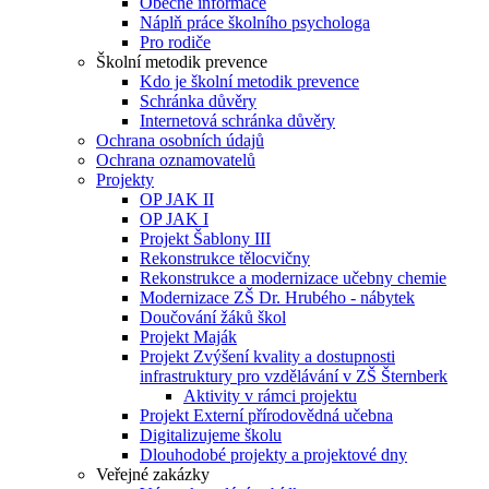
Obecné informace
Náplň práce školního psychologa
Pro rodiče
Školní metodik prevence
Kdo je školní metodik prevence
Schránka důvěry
Internetová schránka důvěry
Ochrana osobních údajů
Ochrana oznamovatelů
Projekty
OP JAK II
OP JAK I
Projekt Šablony III
Rekonstrukce tělocvičny
Rekonstrukce a modernizace učebny chemie
Modernizace ZŠ Dr. Hrubého - nábytek
Doučování žáků škol
Projekt Maják
Projekt Zvýšení kvality a dostupnosti
infrastruktury pro vzdělávání v ZŠ Šternberk
Aktivity v rámci projektu
Projekt Externí přírodovědná učebna
Digitalizujeme školu
Dlouhodobé projekty a projektové dny
Veřejné zakázky