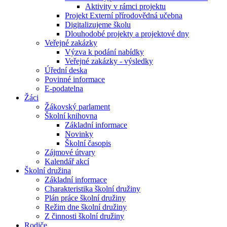
Aktivity v rámci projektu
Projekt Externí přírodovědná učebna
Digitalizujeme školu
Dlouhodobé projekty a projektové dny
Veřejné zakázky
Výzva k podání nabídky
Veřejné zakázky - výsledky
Úřední deska
Povinné informace
E-podatelna
Žáci
Žákovský parlament
Školní knihovna
Základní informace
Novinky
Školní časopis
Zájmové útvary
Kalendář akcí
Školní družina
Základní informace
Charakteristika školní družiny
Plán práce školní družiny
Režim dne školní družiny
Z činnosti školní družiny
Rodiče