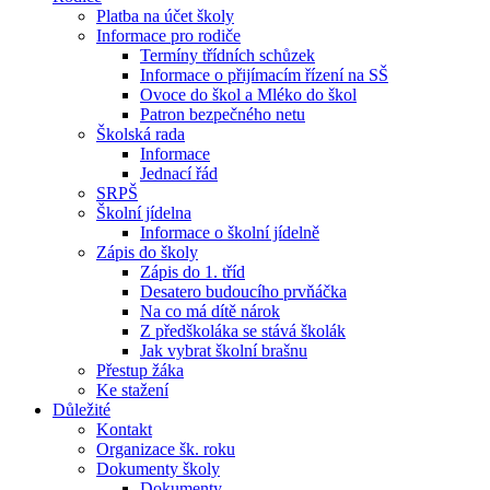
Platba na účet školy
Informace pro rodiče
Termíny třídních schůzek
Informace o přijímacím řízení na SŠ
Ovoce do škol a Mléko do škol
Patron bezpečného netu
Školská rada
Informace
Jednací řád
SRPŠ
Školní jídelna
Informace o školní jídelně
Zápis do školy
Zápis do 1. tříd
Desatero budoucího prvňáčka
Na co má dítě nárok
Z předškoláka se stává školák
Jak vybrat školní brašnu
Přestup žáka
Ke stažení
Důležité
Kontakt
Organizace šk. roku
Dokumenty školy
Dokumenty