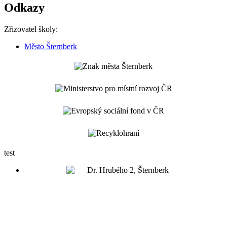
Odkazy
Zřizovatel školy:
Město Šternberk
test