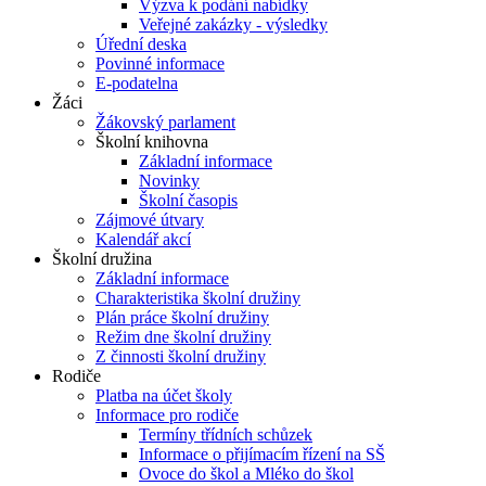
Výzva k podání nabídky
Veřejné zakázky - výsledky
Úřední deska
Povinné informace
E-podatelna
Žáci
Žákovský parlament
Školní knihovna
Základní informace
Novinky
Školní časopis
Zájmové útvary
Kalendář akcí
Školní družina
Základní informace
Charakteristika školní družiny
Plán práce školní družiny
Režim dne školní družiny
Z činnosti školní družiny
Rodiče
Platba na účet školy
Informace pro rodiče
Termíny třídních schůzek
Informace o přijímacím řízení na SŠ
Ovoce do škol a Mléko do škol