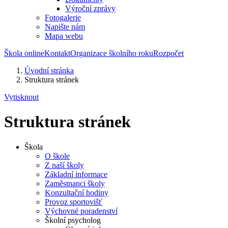
Výroční zprávy
Fotogalerie
Napište nám
Mapa webu
Škola online
Kontakt
Organizace školního roku
Rozpočet
Úvodní stránka
Struktura stránek
Vytisknout
Struktura stránek
Škola
O škole
Z naší školy
Základní informace
Zaměstnanci školy
Konzultační hodiny
Provoz sportovišť
Výchovné poradenství
Školní psycholog