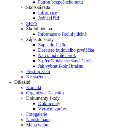
Patron bezpečného netu
Školská rada
Informace
Jednací řád
SRPŠ
Školní jídelna
Informace o školní jídelně
Zápis do školy
Zápis do 1. tříd
Desatero budoucího prvňáčka
Na co má dítě nárok
Z předškoláka se stává školák
Jak vybrat školní brašnu
Přestup žáka
Ke stažení
Důležité
Kontakt
Organizace šk. roku
Dokumenty školy
Dokumenty
Výroční zprávy
Fotogalerie
Napište nám
Mapa webu