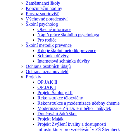
Zaměstnanci školy
Konzultační hodiny
Provoz sportovišť
Výchovné poradenství
Školní psycholog
Obecné informace
Náplň práce školního psychologa
Pro rodiče
Školní metodik prevence
Kdo je školní metodik prevence
Schránka důvěry
Internetová schránka důvěry
Ochrana osobních údajů
Ochrana oznamovatelů
Projekty
OP JAK II
OP JAK I
Projekt Šablony III
Rekonstrukce tělocvičny
Rekonstrukce a modernizace učebny chemie
Modernizace ZŠ Dr. Hrubého - nábytek
Doučování žáků škol
Projekt Maják
Projekt Zvýšení kvality a dostupnosti
infrastruktury pro vzdělávání v ZŠ Šternberk