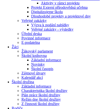
Aktivity v rámci projektu
Projekt Externí přírodovědná učebna
Digitalizujeme školu
Dlouhodobé projekty a projektové dny
Veřejné zakázky
Výzva k podání nabídky
Veřejné zakázky - výsledky
Úřední deska
Povinné informace
E-podatelna
Žáci
Žákovský parlament
Školní knihovna
Základní informace
Novinky
Školní časopis
Zájmové útvary
Kalendář akcí
Školní družina
Základní informace
Charakteristika školní družiny
Plán práce školní družiny
Režim dne školní družiny
Z činnosti školní družiny
Rodiče