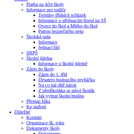
Platba na účet školy
Informace pro rodiče
Termíny třídních schůzek
Informace o přijímacím řízení na SŠ
Ovoce do škol a Mléko do škol
Patron bezpečného netu
Školská rada
Informace
Jednací řád
SRPŠ
Školní jídelna
Informace o školní jídelně
Zápis do školy
Zápis do 1. tříd
Desatero budoucího prvňáčka
Na co má dítě nárok
Z předškoláka se stává školák
Jak vybrat školní brašnu
Přestup žáka
Ke stažení
Důležité
Kontakt
Organizace šk. roku
Dokumenty školy
Dokumenty