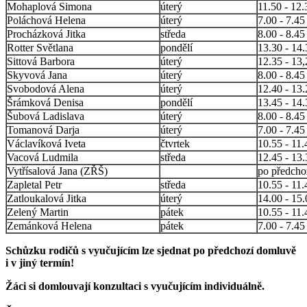
Mohaplová Simona
úterý
11.50 - 12.
Poláchová Helena
úterý
7.00 - 7.45
Procházková Jitka
středa
8.00 - 8.45
Rotter Světlana
pondělí
13.30 - 14.
Sittová Barbora
úterý
12.35 - 13,
Skyvová Jana
úterý
8.00 - 8.45
Svobodová Alena
úterý
12.40 - 13.
Šrámková Denisa
pondělí
13.45 - 14.
Šubová Ladislava
úterý
8.00 - 8.45
Tomanová Darja
úterý
7.00 - 7.45
Václavíková Iveta
čtvrtek
10.55 - 11.
Vacová Ludmila
středa
12.45 - 13.
Vytřísalová Jana (ZŘŠ)
po předcho
Zapletal Petr
středa
10.55 - 11.
Zatloukalová Jitka
úterý
14.00 - 15.
Zelený Martin
pátek
10.55 - 11.
Zemánková Helena
pátek
7.00 - 7.45
Schůzku rodičů s vyučujícím lze sjednat po předchozí domluvě
i v jiný termín!
Žáci si domlouvají konzultaci s vyučujícím individuálně.