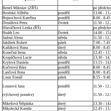
Beneš Miloslav (ZŘŠ)
po předcho
Brodská Alžběta
pondělí
13.00 - 13.
Bujnochová Kateřina
pondělí
8.00 - 8.45
Dostálová Petra
čtvrtek
11.50 - 12.
Hlaváčková Lenka (ŘŠ)
po předcho
Hnáth Leo
čtvrtek
14.00 - 15.
Jadrná Alena
středa
11.50 - 12.
Jakůbek Robert
pátek
7.00 - 7.45
Kaňáková Hana
úterý
8.00 - 8.45
Konečná Irena
středa
12.45 - 13.
Kropáčková Lucie
středa
13.30 - 14.
Krylová Daniela
pondělí
13.15 - 14.
Kučerová Bára
pondělí
8.00 - 8.45
Lančová Ilona
pondělí
8.00 - 8.45
Loun Tomáš
pátek
8.55 - 9.40
Lounová Jana
pondělí
11.50 - 12
(výchovný poradce)
úterý
11.50 - 12
Mikešová Štěpánka
úterý
13.30 - 14.
Mikolecká Kamila
úterý
12.45 - 13.