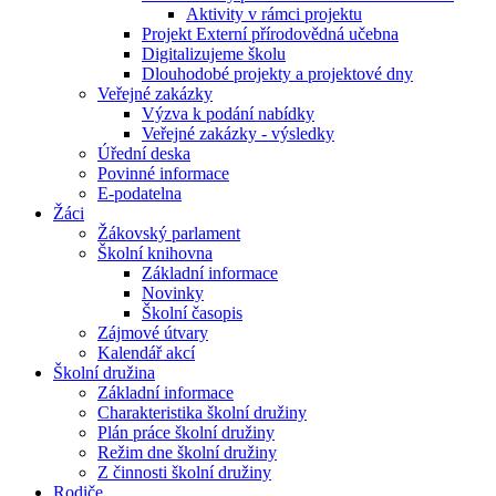
Aktivity v rámci projektu
Projekt Externí přírodovědná učebna
Digitalizujeme školu
Dlouhodobé projekty a projektové dny
Veřejné zakázky
Výzva k podání nabídky
Veřejné zakázky - výsledky
Úřední deska
Povinné informace
E-podatelna
Žáci
Žákovský parlament
Školní knihovna
Základní informace
Novinky
Školní časopis
Zájmové útvary
Kalendář akcí
Školní družina
Základní informace
Charakteristika školní družiny
Plán práce školní družiny
Režim dne školní družiny
Z činnosti školní družiny
Rodiče