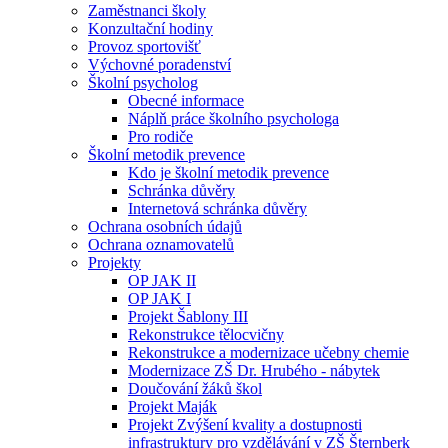
Zaměstnanci školy
Konzultační hodiny
Provoz sportovišť
Výchovné poradenství
Školní psycholog
Obecné informace
Náplň práce školního psychologa
Pro rodiče
Školní metodik prevence
Kdo je školní metodik prevence
Schránka důvěry
Internetová schránka důvěry
Ochrana osobních údajů
Ochrana oznamovatelů
Projekty
OP JAK II
OP JAK I
Projekt Šablony III
Rekonstrukce tělocvičny
Rekonstrukce a modernizace učebny chemie
Modernizace ZŠ Dr. Hrubého - nábytek
Doučování žáků škol
Projekt Maják
Projekt Zvýšení kvality a dostupnosti
infrastruktury pro vzdělávání v ZŠ Šternberk