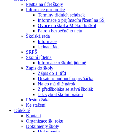
Platba na účet školy
Informace pro rodiče
Termíny třídních schůzek
Informace o přijímacím řízení na SŠ
Ovoce do škol a Mléko do škol
Patron bezpečného netu
Školská rada
Informace
Jednací řád
SRPŠ
Školní jídelna
Informace o školní jídelně
Zápis do školy
Zápis do 1. tříd
Desatero budoucího prvňáčka
Na co má dítě nárok
Z předškoláka se stává školák
Jak vybrat školní brašnu
Přestup žáka
Ke stažení
Důležité
Kontakt
Organizace šk. roku
Dokumenty školy
Dokumenty