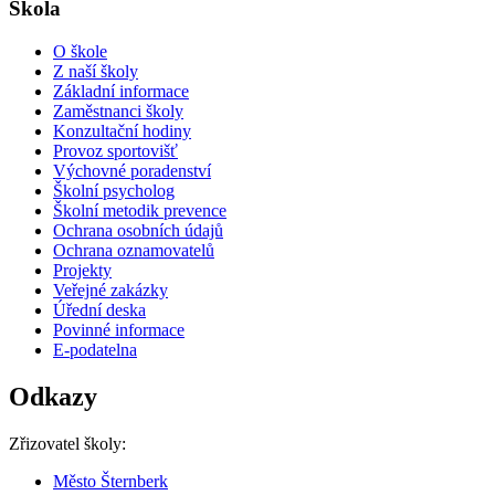
Škola
O škole
Z naší školy
Základní informace
Zaměstnanci školy
Konzultační hodiny
Provoz sportovišť
Výchovné poradenství
Školní psycholog
Školní metodik prevence
Ochrana osobních údajů
Ochrana oznamovatelů
Projekty
Veřejné zakázky
Úřední deska
Povinné informace
E-podatelna
Odkazy
Zřizovatel školy:
Město Šternberk