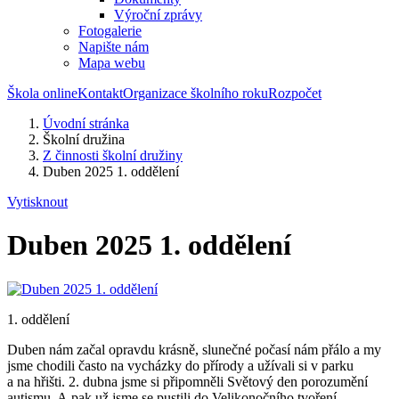
Výroční zprávy
Fotogalerie
Napište nám
Mapa webu
Škola online
Kontakt
Organizace školního roku
Rozpočet
Úvodní stránka
Školní družina
Z činnosti školní družiny
Duben 2025 1. oddělení
Vytisknout
Duben 2025 1. oddělení
1. oddělení
Duben nám začal opravdu krásně, slunečné počasí nám přálo a my
jsme chodili často na vycházky do přírody a užívali si v parku
a na hřišti. 2. dubna jsme si připomněli Světový den porozumění
autismu. A pak už jsme se pustili do Velikonočního tvoření