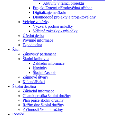
Aktivity v rámci projektu
Projekt Externí přírodovědná učebna
Digitalizujeme školu
Dlouhodobé projekty a projektové dny
Veřejné zakázky
Výzva k podání nabídky
Veřejné zakázky - výsledky
Úřední deska
Povinné informace
E-podatelna
Žáci
Žákovský parlament
Školní knihovna
Základní informace
Novinky
Školní časopis
Zájmové útvary
Kalendář akcí
Školní družina
Základní informace
Charakteristika školní družiny
Plán práce školní družiny
Režim dne školní družiny
Z činnosti školní družiny
Rodiče