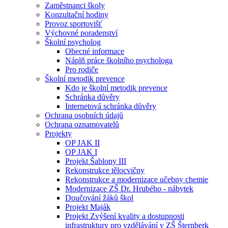
Zaměstnanci školy
Konzultační hodiny
Provoz sportovišť
Výchovné poradenství
Školní psycholog
Obecné informace
Náplň práce školního psychologa
Pro rodiče
Školní metodik prevence
Kdo je školní metodik prevence
Schránka důvěry
Internetová schránka důvěry
Ochrana osobních údajů
Ochrana oznamovatelů
Projekty
OP JAK II
OP JAK I
Projekt Šablony III
Rekonstrukce tělocvičny
Rekonstrukce a modernizace učebny chemie
Modernizace ZŠ Dr. Hrubého - nábytek
Doučování žáků škol
Projekt Maják
Projekt Zvýšení kvality a dostupnosti
infrastruktury pro vzdělávání v ZŠ Šternberk