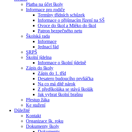
Platba na účet školy
Informace pro rodiče
Termíny třídních schůzek
Informace o přijímacím řízení na SŠ
Ovoce do škol a Mléko do škol
Patron bezpečného netu
Školská rada
Informace
Jednací řád
SRPŠ
Školní jídelna
Informace o školní jídelně
Zápis do školy
Zápis do 1. tříd
Desatero budoucího prvňáčka
Na co má dítě nárok
Z předškoláka se stává školák
Jak vybrat školní brašnu
Přestup žáka
Ke stažení
Důležité
Kontakt
Organizace šk. roku
Dokumenty školy
Dokumenty