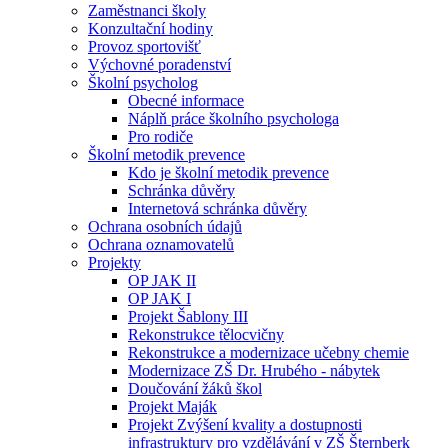
Zaměstnanci školy
Konzultační hodiny
Provoz sportovišť
Výchovné poradenství
Školní psycholog
Obecné informace
Náplň práce školního psychologa
Pro rodiče
Školní metodik prevence
Kdo je školní metodik prevence
Schránka důvěry
Internetová schránka důvěry
Ochrana osobních údajů
Ochrana oznamovatelů
Projekty
OP JAK II
OP JAK I
Projekt Šablony III
Rekonstrukce tělocvičny
Rekonstrukce a modernizace učebny chemie
Modernizace ZŠ Dr. Hrubého - nábytek
Doučování žáků škol
Projekt Maják
Projekt Zvýšení kvality a dostupnosti
infrastruktury pro vzdělávání v ZŠ Šternberk