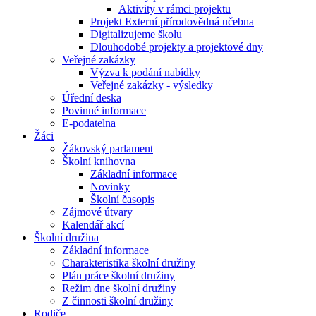
Aktivity v rámci projektu
Projekt Externí přírodovědná učebna
Digitalizujeme školu
Dlouhodobé projekty a projektové dny
Veřejné zakázky
Výzva k podání nabídky
Veřejné zakázky - výsledky
Úřední deska
Povinné informace
E-podatelna
Žáci
Žákovský parlament
Školní knihovna
Základní informace
Novinky
Školní časopis
Zájmové útvary
Kalendář akcí
Školní družina
Základní informace
Charakteristika školní družiny
Plán práce školní družiny
Režim dne školní družiny
Z činnosti školní družiny
Rodiče