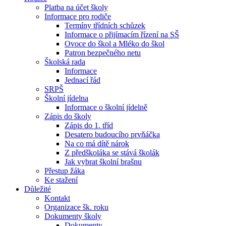
Platba na účet školy
Informace pro rodiče
Termíny třídních schůzek
Informace o přijímacím řízení na SŠ
Ovoce do škol a Mléko do škol
Patron bezpečného netu
Školská rada
Informace
Jednací řád
SRPŠ
Školní jídelna
Informace o školní jídelně
Zápis do školy
Zápis do 1. tříd
Desatero budoucího prvňáčka
Na co má dítě nárok
Z předškoláka se stává školák
Jak vybrat školní brašnu
Přestup žáka
Ke stažení
Důležité
Kontakt
Organizace šk. roku
Dokumenty školy
Dokumenty