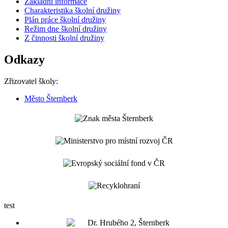
Základní informace
Charakteristika školní družiny
Plán práce školní družiny
Režim dne školní družiny
Z činnosti školní družiny
Odkazy
Zřizovatel školy:
Město Šternberk
test