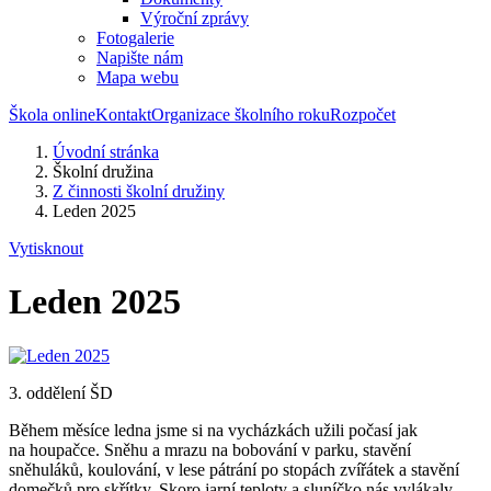
Výroční zprávy
Fotogalerie
Napište nám
Mapa webu
Škola online
Kontakt
Organizace školního roku
Rozpočet
Úvodní stránka
Školní družina
Z činnosti školní družiny
Leden 2025
Vytisknout
Leden 2025
3. oddělení ŠD
Během měsíce ledna jsme si na vycházkách užili počasí jak
na houpačce. Sněhu a mrazu na bobování v parku, stavění
sněhuláků, koulování, v lese pátrání po stopách zvířátek a stavění
domečků pro skřítky. Skoro jarní teploty a sluníčko nás vylákaly