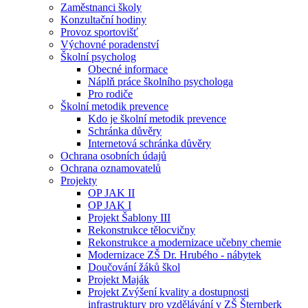
Zaměstnanci školy
Konzultační hodiny
Provoz sportovišť
Výchovné poradenství
Školní psycholog
Obecné informace
Náplň práce školního psychologa
Pro rodiče
Školní metodik prevence
Kdo je školní metodik prevence
Schránka důvěry
Internetová schránka důvěry
Ochrana osobních údajů
Ochrana oznamovatelů
Projekty
OP JAK II
OP JAK I
Projekt Šablony III
Rekonstrukce tělocvičny
Rekonstrukce a modernizace učebny chemie
Modernizace ZŠ Dr. Hrubého - nábytek
Doučování žáků škol
Projekt Maják
Projekt Zvýšení kvality a dostupnosti
infrastruktury pro vzdělávání v ZŠ Šternberk