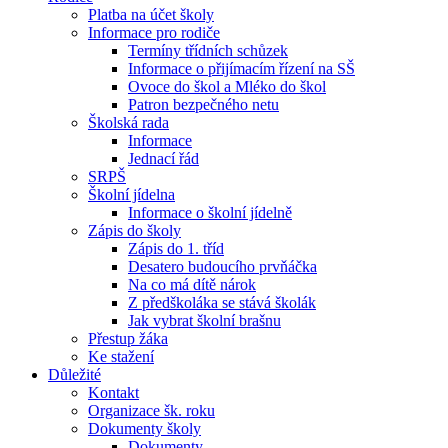
Platba na účet školy
Informace pro rodiče
Termíny třídních schůzek
Informace o přijímacím řízení na SŠ
Ovoce do škol a Mléko do škol
Patron bezpečného netu
Školská rada
Informace
Jednací řád
SRPŠ
Školní jídelna
Informace o školní jídelně
Zápis do školy
Zápis do 1. tříd
Desatero budoucího prvňáčka
Na co má dítě nárok
Z předškoláka se stává školák
Jak vybrat školní brašnu
Přestup žáka
Ke stažení
Důležité
Kontakt
Organizace šk. roku
Dokumenty školy
Dokumenty