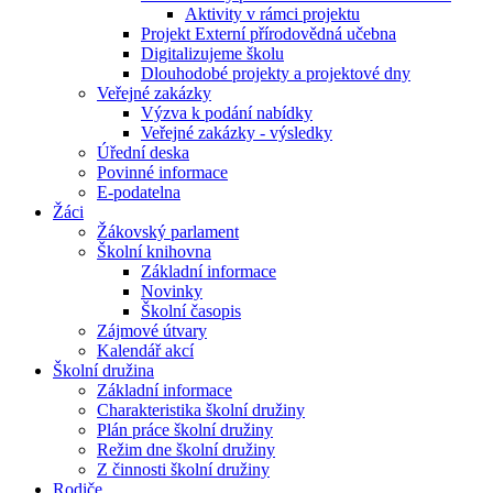
Aktivity v rámci projektu
Projekt Externí přírodovědná učebna
Digitalizujeme školu
Dlouhodobé projekty a projektové dny
Veřejné zakázky
Výzva k podání nabídky
Veřejné zakázky - výsledky
Úřední deska
Povinné informace
E-podatelna
Žáci
Žákovský parlament
Školní knihovna
Základní informace
Novinky
Školní časopis
Zájmové útvary
Kalendář akcí
Školní družina
Základní informace
Charakteristika školní družiny
Plán práce školní družiny
Režim dne školní družiny
Z činnosti školní družiny
Rodiče