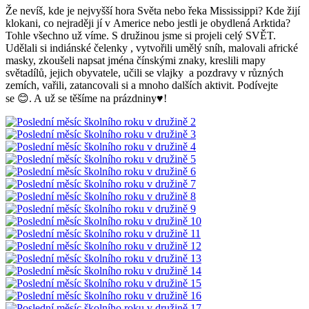
Že nevíš, kde je nejvyšší hora Světa nebo řeka Mississippi? Kde žijí
klokani, co nejraději jí v Americe nebo jestli je obydlená Arktida?
Tohle všechno už víme. S družinou jsme si projeli celý SVĚT.
Udělali si indiánské čelenky , vytvořili umělý sníh, malovali africké
masky, zkoušeli napsat jména čínskými znaky, kreslili mapy
světadílů, jejich obyvatele, učili se vlajky a pozdravy v různých
zemích, vařili, zatancovali si a mnoho dalších aktivit. Podívejte
se 😊. A už se těšíme na prázdniny♥!