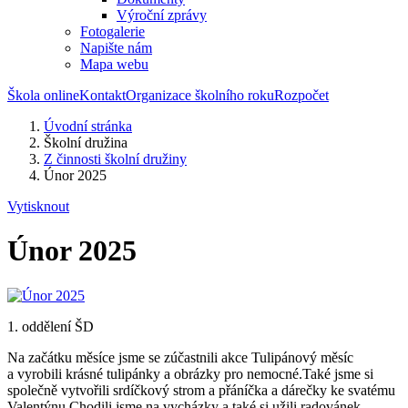
Výroční zprávy
Fotogalerie
Napište nám
Mapa webu
Škola online
Kontakt
Organizace školního roku
Rozpočet
Úvodní stránka
Školní družina
Z činnosti školní družiny
Únor 2025
Vytisknout
Únor 2025
1. oddělení ŠD
Na začátku měsíce jsme se zúčastnili akce Tulipánový měsíc
a vyrobili krásné tulipánky a obrázky pro nemocné.Také jsme si
společně vytvořili srdíčkový strom a přáníčka a dárečky ke svatému
Valentýnu.Chodili jsme na vycházky a také si užili radovánek