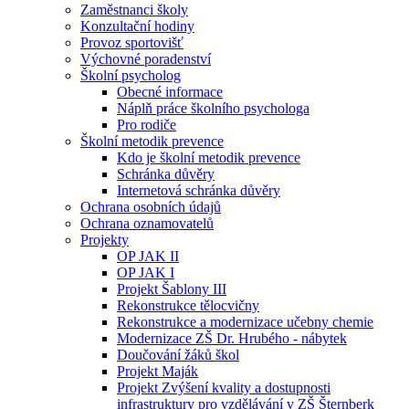
Zaměstnanci školy
Konzultační hodiny
Provoz sportovišť
Výchovné poradenství
Školní psycholog
Obecné informace
Náplň práce školního psychologa
Pro rodiče
Školní metodik prevence
Kdo je školní metodik prevence
Schránka důvěry
Internetová schránka důvěry
Ochrana osobních údajů
Ochrana oznamovatelů
Projekty
OP JAK II
OP JAK I
Projekt Šablony III
Rekonstrukce tělocvičny
Rekonstrukce a modernizace učebny chemie
Modernizace ZŠ Dr. Hrubého - nábytek
Doučování žáků škol
Projekt Maják
Projekt Zvýšení kvality a dostupnosti
infrastruktury pro vzdělávání v ZŠ Šternberk