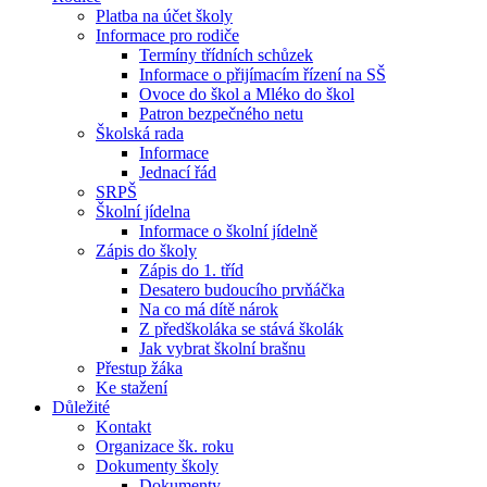
Platba na účet školy
Informace pro rodiče
Termíny třídních schůzek
Informace o přijímacím řízení na SŠ
Ovoce do škol a Mléko do škol
Patron bezpečného netu
Školská rada
Informace
Jednací řád
SRPŠ
Školní jídelna
Informace o školní jídelně
Zápis do školy
Zápis do 1. tříd
Desatero budoucího prvňáčka
Na co má dítě nárok
Z předškoláka se stává školák
Jak vybrat školní brašnu
Přestup žáka
Ke stažení
Důležité
Kontakt
Organizace šk. roku
Dokumenty školy
Dokumenty