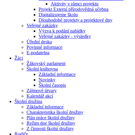
Aktivity v rámci projektu
Projekt Externí přírodovědná učebna
Digitalizujeme školu
Dlouhodobé projekty a projektové dny
Veřejné zakázky
Výzva k podání nabídky
Veřejné zakázky - výsledky
Úřední deska
Povinné informace
E-podatelna
Žáci
Žákovský parlament
Školní knihovna
Základní informace
Novinky
Školní časopis
Zájmové útvary
Kalendář akcí
Školní družina
Základní informace
Charakteristika školní družiny
Plán práce školní družiny
Režim dne školní družiny
Z činnosti školní družiny
Rodiče