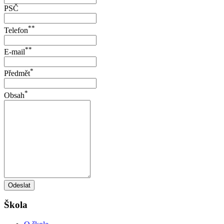
PSČ
**
Telefon
**
E-mail
*
Předmět
*
Obsah
Odeslat
Škola