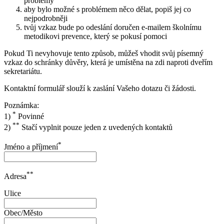
problémy
aby bylo možné s problémem něco dělat, popiš jej co
nejpodrobněji
tvůj vzkaz bude po odeslání doručen e-mailem školnímu
metodikovi prevence, který se pokusí pomoci
Pokud Ti nevyhovuje tento způsob, můžeš vhodit svůj písemný
vzkaz do schránky důvěry, která je umístěna na zdi naproti dveřím
sekretariátu.
Kontaktní formulář slouží k zaslání Vašeho dotazu či žádosti.
Poznámka:
*
1)
Povinné
**
2)
Stačí vyplnit pouze jeden z uvedených kontaktů
*
Jméno a příjmení
**
Adresa
Ulice
Obec/Město