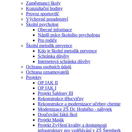
Zaměstnanci školy
Konzultační hodiny
Provoz sportovišť
Výchovné poradenství
Školní psycholog
Obecné informace
Náplň práce školního psychologa
Pro rodiče
Školní metodik prevence
Kdo je školní metodik prevence
Schránka důvěry
Internetová schránka důvěry
Ochrana osobních údajů
Ochrana oznamovatelů
Projekty
OP JAK II
OP JAK I
Projekt Šablony III
Rekonstrukce tělocvičny
Rekonstrukce a modernizace učebny chemie
Modernizace ZŠ Dr. Hrubého - nábytek
Doučování žáků škol
Projekt Maják
Projekt Zvýšení kvality a dostupnosti
infrastruktury pro vzdělávání v ZŠ Šternberk