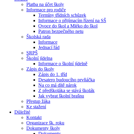
Platba na účet školy
Informace pro rodiče
Termíny třídních schůzek
Informace o přijímacím řízení na SŠ
Ovoce do škol a Mléko do škol
Patron bezpečného netu
Školská rada
Informace
Jednací řád
SRPŠ
Školní jídelna
Informace o školní jídelně
Zápis do školy
Zápis do 1. tříd
Desatero budoucího prvňáčka
Na co má dítě nárok
Z předškoláka se stává školák
Jak vybrat školní brašnu
Přestup žáka
Ke stažení
Důležité
Kontakt
Organizace šk. roku
Dokumenty školy
Dokumenty