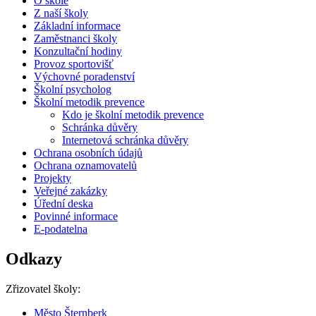
O škole
Z naší školy
Základní informace
Zaměstnanci školy
Konzultační hodiny
Provoz sportovišť
Výchovné poradenství
Školní psycholog
Školní metodik prevence
Kdo je školní metodik prevence
Schránka důvěry
Internetová schránka důvěry
Ochrana osobních údajů
Ochrana oznamovatelů
Projekty
Veřejné zakázky
Úřední deska
Povinné informace
E-podatelna
Odkazy
Zřizovatel školy:
Město Šternberk