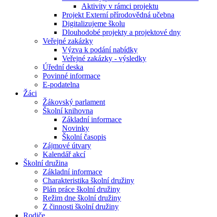
Aktivity v rámci projektu
Projekt Externí přírodovědná učebna
Digitalizujeme školu
Dlouhodobé projekty a projektové dny
Veřejné zakázky
Výzva k podání nabídky
Veřejné zakázky - výsledky
Úřední deska
Povinné informace
E-podatelna
Žáci
Žákovský parlament
Školní knihovna
Základní informace
Novinky
Školní časopis
Zájmové útvary
Kalendář akcí
Školní družina
Základní informace
Charakteristika školní družiny
Plán práce školní družiny
Režim dne školní družiny
Z činnosti školní družiny
Rodiče