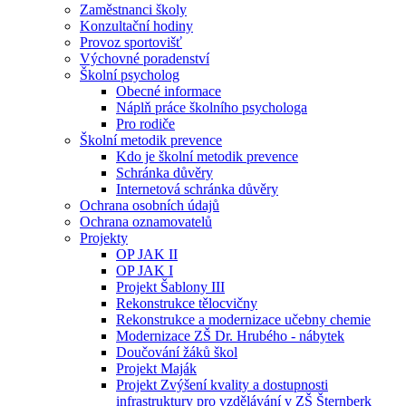
Zaměstnanci školy
Konzultační hodiny
Provoz sportovišť
Výchovné poradenství
Školní psycholog
Obecné informace
Náplň práce školního psychologa
Pro rodiče
Školní metodik prevence
Kdo je školní metodik prevence
Schránka důvěry
Internetová schránka důvěry
Ochrana osobních údajů
Ochrana oznamovatelů
Projekty
OP JAK II
OP JAK I
Projekt Šablony III
Rekonstrukce tělocvičny
Rekonstrukce a modernizace učebny chemie
Modernizace ZŠ Dr. Hrubého - nábytek
Doučování žáků škol
Projekt Maják
Projekt Zvýšení kvality a dostupnosti
infrastruktury pro vzdělávání v ZŠ Šternberk