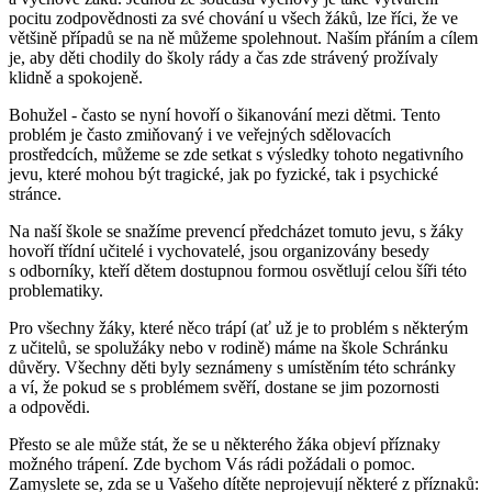
pocitu zodpovědnosti za své chování u všech žáků, lze říci, že ve
většině případů se na ně můžeme spolehnout. Naším přáním a cílem
je, aby děti chodily do školy rády a čas zde strávený prožívaly
klidně a spokojeně.
Bohužel - často se nyní hovoří o šikanování mezi dětmi. Tento
problém je často zmiňovaný i ve veřejných sdělovacích
prostředcích, můžeme se zde setkat s výsledky tohoto negativního
jevu, které mohou být tragické, jak po fyzické, tak i psychické
stránce.
Na naší škole se snažíme prevencí předcházet tomuto jevu, s žáky
hovoří třídní učitelé i vychovatelé, jsou organizovány besedy
s odborníky, kteří dětem dostupnou formou osvětlují celou šíři této
problematiky.
Pro všechny žáky, které něco trápí (ať už je to problém s některým
z učitelů, se spolužáky nebo v rodině) máme na škole Schránku
důvěry. Všechny děti byly seznámeny s umístěním této schránky
a ví, že pokud se s problémem svěří, dostane se jim pozornosti
a odpovědi.
Přesto se ale může stát, že se u některého žáka objeví příznaky
možného trápení. Zde bychom Vás rádi požádali o pomoc.
Zamyslete se, zda se u Vašeho dítěte neprojevují některé z příznaků: