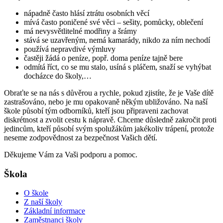
nápadně často hlásí ztrátu osobních věcí
mívá často poničené své věci – sešity, pomůcky, oblečení
má nevysvětlitelné modřiny a šrámy
stává se uzavřeným, nemá kamarády, nikdo za ním nechodí
používá nepravdivé výmluvy
častěji žádá o peníze, popř. doma peníze tajně bere
odmítá říct, co se mu stalo, usíná s pláčem, snaží se vyhýbat
docházce do školy,…
Obraťte se na nás s důvěrou a rychle, pokud zjistíte, že je Vaše dítě
zastrašováno, nebo je mu opakovaně někým ubližováno. Na naší
škole působí tým odborníků, kteří jsou připraveni zachovat
diskrétnost a zvolit cestu k nápravě. Chceme důsledně zakročit proti
jedincům, kteří působí svým spolužákům jakékoliv trápení, protože
neseme zodpovědnost za bezpečnost Vašich dětí.
Děkujeme Vám za Vaši podporu a pomoc.
Škola
O škole
Z naší školy
Základní informace
Zaměstnanci školy