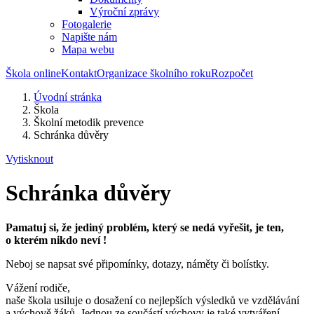
Výroční zprávy
Fotogalerie
Napište nám
Mapa webu
Škola online
Kontakt
Organizace školního roku
Rozpočet
Úvodní stránka
Škola
Školní metodik prevence
Schránka důvěry
Vytisknout
Schránka důvěry
Pamatuj si, že jediný problém, který se nedá vyřešit, je ten,
o kterém nikdo neví !
Neboj se napsat své připomínky, dotazy, náměty či bolístky.
Vážení rodiče,
naše škola usiluje o dosažení co nejlepších výsledků ve vzdělávání
a výchově žáků. Jednou ze součástí výchovy je také vytváření