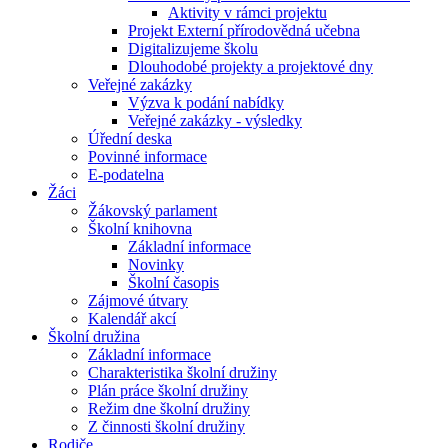
Aktivity v rámci projektu
Projekt Externí přírodovědná učebna
Digitalizujeme školu
Dlouhodobé projekty a projektové dny
Veřejné zakázky
Výzva k podání nabídky
Veřejné zakázky - výsledky
Úřední deska
Povinné informace
E-podatelna
Žáci
Žákovský parlament
Školní knihovna
Základní informace
Novinky
Školní časopis
Zájmové útvary
Kalendář akcí
Školní družina
Základní informace
Charakteristika školní družiny
Plán práce školní družiny
Režim dne školní družiny
Z činnosti školní družiny
Rodiče