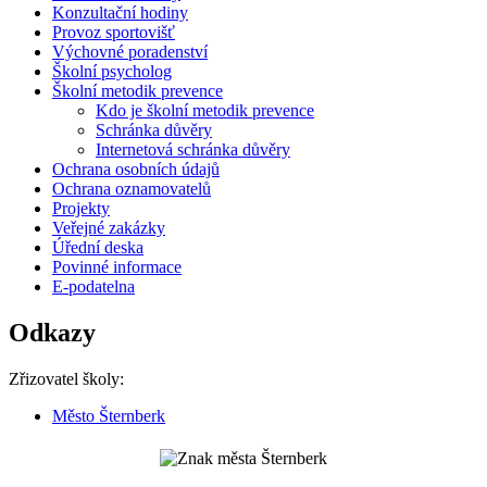
Konzultační hodiny
Provoz sportovišť
Výchovné poradenství
Školní psycholog
Školní metodik prevence
Kdo je školní metodik prevence
Schránka důvěry
Internetová schránka důvěry
Ochrana osobních údajů
Ochrana oznamovatelů
Projekty
Veřejné zakázky
Úřední deska
Povinné informace
E-podatelna
Odkazy
Zřizovatel školy:
Město Šternberk