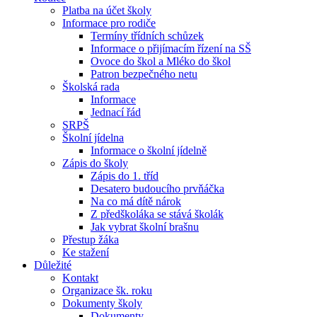
Platba na účet školy
Informace pro rodiče
Termíny třídních schůzek
Informace o přijímacím řízení na SŠ
Ovoce do škol a Mléko do škol
Patron bezpečného netu
Školská rada
Informace
Jednací řád
SRPŠ
Školní jídelna
Informace o školní jídelně
Zápis do školy
Zápis do 1. tříd
Desatero budoucího prvňáčka
Na co má dítě nárok
Z předškoláka se stává školák
Jak vybrat školní brašnu
Přestup žáka
Ke stažení
Důležité
Kontakt
Organizace šk. roku
Dokumenty školy
Dokumenty