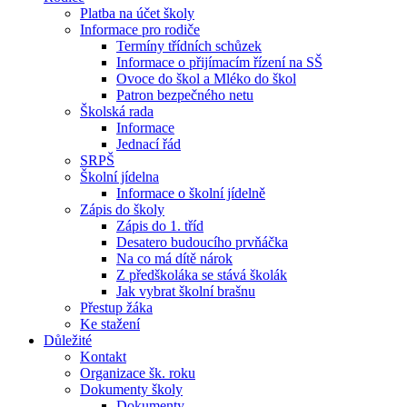
Platba na účet školy
Informace pro rodiče
Termíny třídních schůzek
Informace o přijímacím řízení na SŠ
Ovoce do škol a Mléko do škol
Patron bezpečného netu
Školská rada
Informace
Jednací řád
SRPŠ
Školní jídelna
Informace o školní jídelně
Zápis do školy
Zápis do 1. tříd
Desatero budoucího prvňáčka
Na co má dítě nárok
Z předškoláka se stává školák
Jak vybrat školní brašnu
Přestup žáka
Ke stažení
Důležité
Kontakt
Organizace šk. roku
Dokumenty školy
Dokumenty