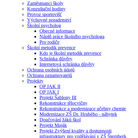
Zaměstnanci školy
Konzultační hodiny
Provoz sportovišť
Výchovné poradenství
Školní psycholog
Obecné informace
Náplň práce školního psychologa
Pro rodiče
Školní metodik prevence
Kdo je školní metodik prevence
Schránka důvěry
Internetová schránka důvěry
Ochrana osobních údajů
Ochrana oznamovatelů
Projekty
OP JAK II
OP JAK I
Projekt Šablony III
Rekonstrukce tělocvičny
Rekonstrukce a modernizace učebny chemie
Modernizace ZŠ Dr. Hrubého - nábytek
Doučování žáků škol
Projekt Maják
Projekt Zvýšení kvality a dostupnosti
infrastruktury pro vzdělávání v ZŠ Šternberk