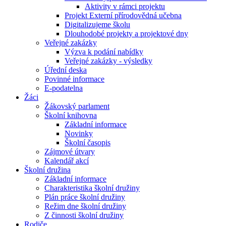
Aktivity v rámci projektu
Projekt Externí přírodovědná učebna
Digitalizujeme školu
Dlouhodobé projekty a projektové dny
Veřejné zakázky
Výzva k podání nabídky
Veřejné zakázky - výsledky
Úřední deska
Povinné informace
E-podatelna
Žáci
Žákovský parlament
Školní knihovna
Základní informace
Novinky
Školní časopis
Zájmové útvary
Kalendář akcí
Školní družina
Základní informace
Charakteristika školní družiny
Plán práce školní družiny
Režim dne školní družiny
Z činnosti školní družiny
Rodiče