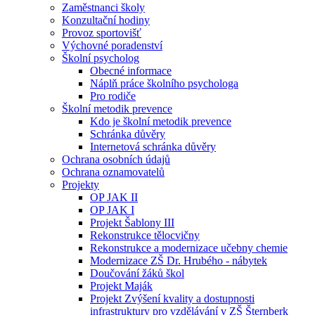
Zaměstnanci školy
Konzultační hodiny
Provoz sportovišť
Výchovné poradenství
Školní psycholog
Obecné informace
Náplň práce školního psychologa
Pro rodiče
Školní metodik prevence
Kdo je školní metodik prevence
Schránka důvěry
Internetová schránka důvěry
Ochrana osobních údajů
Ochrana oznamovatelů
Projekty
OP JAK II
OP JAK I
Projekt Šablony III
Rekonstrukce tělocvičny
Rekonstrukce a modernizace učebny chemie
Modernizace ZŠ Dr. Hrubého - nábytek
Doučování žáků škol
Projekt Maják
Projekt Zvýšení kvality a dostupnosti
infrastruktury pro vzdělávání v ZŠ Šternberk