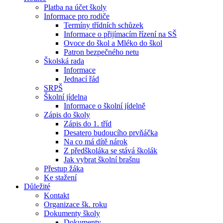
Platba na účet školy
Informace pro rodiče
Termíny třídních schůzek
Informace o přijímacím řízení na SŠ
Ovoce do škol a Mléko do škol
Patron bezpečného netu
Školská rada
Informace
Jednací řád
SRPŠ
Školní jídelna
Informace o školní jídelně
Zápis do školy
Zápis do 1. tříd
Desatero budoucího prvňáčka
Na co má dítě nárok
Z předškoláka se stává školák
Jak vybrat školní brašnu
Přestup žáka
Ke stažení
Důležité
Kontakt
Organizace šk. roku
Dokumenty školy
Dokumenty