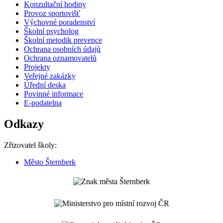
Konzultační hodiny
Provoz sportovišť
Výchovné poradenství
Školní psycholog
Školní metodik prevence
Ochrana osobních údajů
Ochrana oznamovatelů
Projekty
Veřejné zakázky
Úřední deska
Povinné informace
E-podatelna
Odkazy
Zřizovatel školy:
Město Šternberk