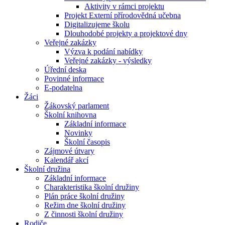
Aktivity v rámci projektu
Projekt Externí přírodovědná učebna
Digitalizujeme školu
Dlouhodobé projekty a projektové dny
Veřejné zakázky
Výzva k podání nabídky
Veřejné zakázky - výsledky
Úřední deska
Povinné informace
E-podatelna
Žáci
Žákovský parlament
Školní knihovna
Základní informace
Novinky
Školní časopis
Zájmové útvary
Kalendář akcí
Školní družina
Základní informace
Charakteristika školní družiny
Plán práce školní družiny
Režim dne školní družiny
Z činnosti školní družiny
Rodiče