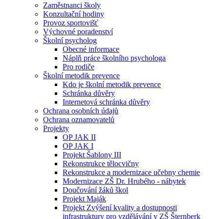
Zaměstnanci školy
Konzultační hodiny
Provoz sportovišť
Výchovné poradenství
Školní psycholog
Obecné informace
Náplň práce školního psychologa
Pro rodiče
Školní metodik prevence
Kdo je školní metodik prevence
Schránka důvěry
Internetová schránka důvěry
Ochrana osobních údajů
Ochrana oznamovatelů
Projekty
OP JAK II
OP JAK I
Projekt Šablony III
Rekonstrukce tělocvičny
Rekonstrukce a modernizace učebny chemie
Modernizace ZŠ Dr. Hrubého - nábytek
Doučování žáků škol
Projekt Maják
Projekt Zvýšení kvality a dostupnosti
infrastruktury pro vzdělávání v ZŠ Šternberk