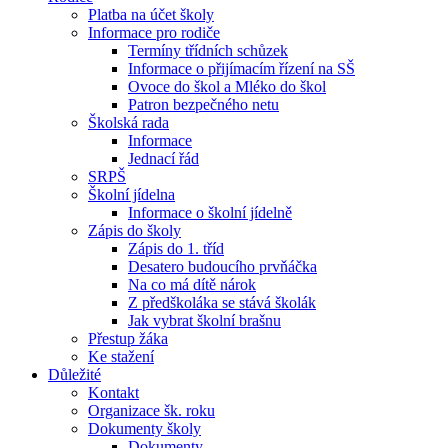
Platba na účet školy
Informace pro rodiče
Termíny třídních schůzek
Informace o přijímacím řízení na SŠ
Ovoce do škol a Mléko do škol
Patron bezpečného netu
Školská rada
Informace
Jednací řád
SRPŠ
Školní jídelna
Informace o školní jídelně
Zápis do školy
Zápis do 1. tříd
Desatero budoucího prvňáčka
Na co má dítě nárok
Z předškoláka se stává školák
Jak vybrat školní brašnu
Přestup žáka
Ke stažení
Důležité
Kontakt
Organizace šk. roku
Dokumenty školy
Dokumenty