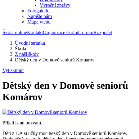
Výroční zprávy
Fotogalerie
Napište nám
Mapa webu
Škola online
Kontakt
Organizace školního roku
Rozpočet
Úvodní stránka
Škola
Z naší školy
Dětský den v Domově seniorů Komárov
Vytisknout
Dětský den v Domově seniorů
Komárov
Přijali jsme pozvání...
Děti z 1.A si užily moc hezký den v Domově seniorů Komárov.
Dodatečně oslavily dětský den, který nám tamní zaměstnanci