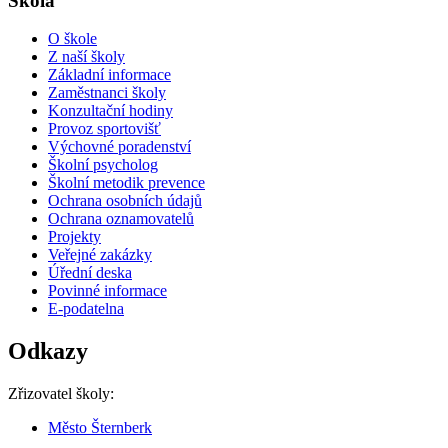
Škola
O škole
Z naší školy
Základní informace
Zaměstnanci školy
Konzultační hodiny
Provoz sportovišť
Výchovné poradenství
Školní psycholog
Školní metodik prevence
Ochrana osobních údajů
Ochrana oznamovatelů
Projekty
Veřejné zakázky
Úřední deska
Povinné informace
E-podatelna
Odkazy
Zřizovatel školy:
Město Šternberk