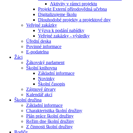
Aktivity v rámci projektu
Projekt Externí přírodovědná učebna
Digitalizujeme školu
Dlouhodobé projekty a projektové dny
Veřejné zakázky
Výzva k podání nabídky
Veřejné zakázky - výsledky
Úřední deska
Povinné informace
E-podatelna
Žáci
Žákovský parlament
Školní knihovna
Základní informace
Novinky
Školní časopis
Zájmové útvary
Kalendář akcí
Školní družina
Základní informace
Charakteristika školní družiny
Plán práce školní družiny
Režim dne školní družiny
Z činnosti školní družiny
Rodiče