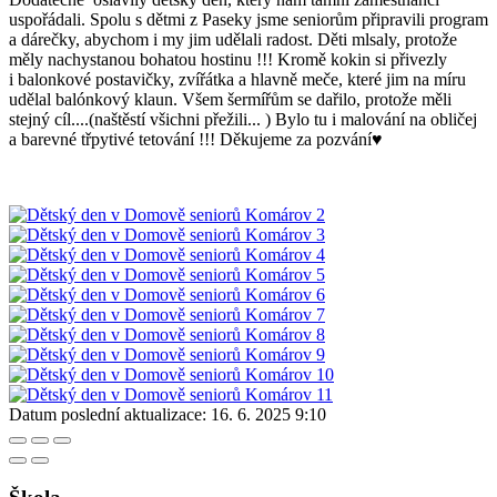
uspořádali. Spolu s dětmi z Paseky jsme seniorům připravili program
a dárečky, abychom i my jim udělali radost. Děti mlsaly, protože
měly nachystanou bohatou hostinu !!! Kromě kokin si přivezly
i balonkové postavičky, zvířátka a hlavně meče, které jim na míru
udělal balónkový klaun. Všem šermířům se dařilo, protože měli
stejný cíl....(naštěstí všichni přežili... ) Bylo tu i malování na obličej
a barevné třpytivé tetování !!! Děkujeme za pozvání♥
Datum poslední aktualizace:
16. 6. 2025 9:10