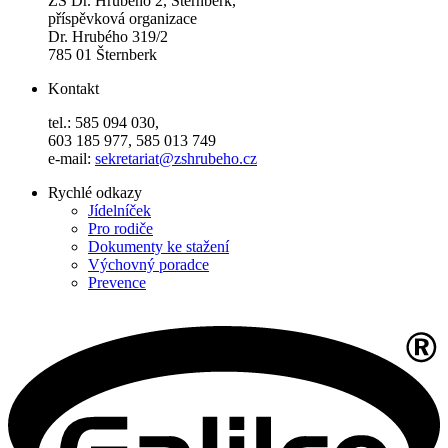
ZŠ Dr. Hrubého 2, Šternberk,
příspěvková organizace
Dr. Hrubého 319/2
785 01 Šternberk
Kontakt
tel.: 585 094 030,
603 185 977, 585 013 749
e-mail:
sekretariat@zshrubeho.cz
Rychlé odkazy
Jídelníček
Pro rodiče
Dokumenty ke stažení
Výchovný poradce
Prevence