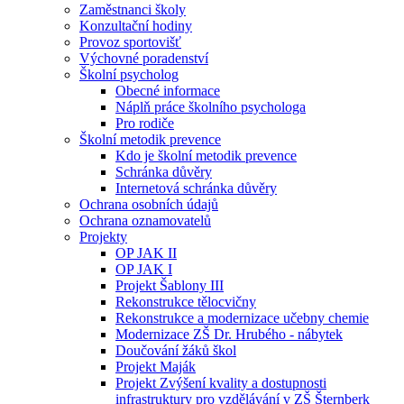
Zaměstnanci školy
Konzultační hodiny
Provoz sportovišť
Výchovné poradenství
Školní psycholog
Obecné informace
Náplň práce školního psychologa
Pro rodiče
Školní metodik prevence
Kdo je školní metodik prevence
Schránka důvěry
Internetová schránka důvěry
Ochrana osobních údajů
Ochrana oznamovatelů
Projekty
OP JAK II
OP JAK I
Projekt Šablony III
Rekonstrukce tělocvičny
Rekonstrukce a modernizace učebny chemie
Modernizace ZŠ Dr. Hrubého - nábytek
Doučování žáků škol
Projekt Maják
Projekt Zvýšení kvality a dostupnosti
infrastruktury pro vzdělávání v ZŠ Šternberk