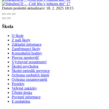
Datum poslední aktualizace:
18. 2. 2025 18:15
Škola
O škole
Z naší školy
Základní informace
Zaměstnanci školy
Konzultační hodiny
Provoz sportovišť
Výchovné poradenství
Školní psycholog
Školní metodik prevence
Ochrana osobních údajů
Ochrana oznamovatelů
Projekty
Veřejné zakázky
Úřední deska
Povinné informace
E-podatelna