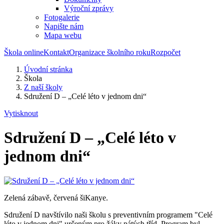
Výroční zprávy
Fotogalerie
Napište nám
Mapa webu
Škola online
Kontakt
Organizace školního roku
Rozpočet
Úvodní stránka
Škola
Z naší školy
Sdružení D – „Celé léto v jednom dni“
Vytisknout
Sdružení D – „Celé léto v
jednom dni“
Zelená zábavě, červená šiKanye.
Sdružení D navštívilo naši školu s preventivním programem "Celé
léto v jednom dni" určeným pro žáky pátých tříd. Program byl