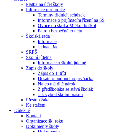
Platba na účet školy
Informace pro rodiče
Termíny třídních schůzek
Informace o přijímacím řízení na SŠ
Ovoce do škol a Mléko do škol
Patron bezpečného netu
Školská rada
Informace
Jednací řád
SRPŠ
Školní jídelna
Informace o školní jídelně
Zápis do školy
Zápis do 1. tříd
Desatero budoucího prvňáčka
Na co má dítě nárok
Z předškoláka se stává školák
Jak vybrat školní brašnu
Přestup žáka
Ke stažení
Důležité
Kontakt
Organizace šk. roku
Dokumenty školy
Dokumenty