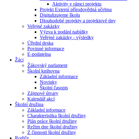
Aktivity v rámci projektu
Projekt Externí přírodovědná učebna
Digitalizujeme školu
Dlouhodobé projekty a projektové dny
Veřejné zakázky
Výzva k podání nabídky
Veřejné zakázky - výsledky
Úřední deska
Povinné informace
E-podatelna
Žáci
Žákovský parlament
Školní knihovna
Základní informace
Novinky
Školní časopis
Zájmové útvary
Kalendář akcí
Školní družina
Základní informace
Charakteristika školní družiny
Plán práce školní družiny
Režim dne školní družiny
Z činnosti školní družiny
Rodiče