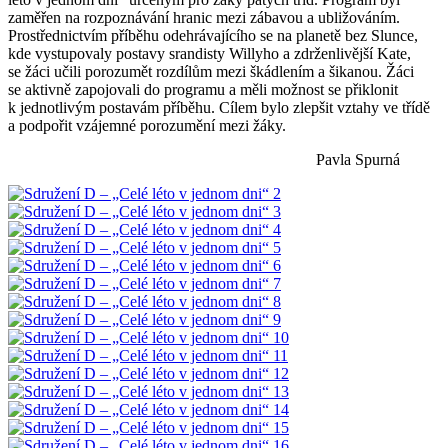
zaměřen na rozpoznávání hranic mezi zábavou a ubližováním.
Prostřednictvím příběhu odehrávajícího se na planetě bez Slunce,
kde vystupovaly postavy srandisty Willyho a zdrženlivější Kate,
se žáci učili porozumět rozdílům mezi škádlením a šikanou. Žáci
se aktivně zapojovali do programu a měli možnost se přiklonit
k jednotlivým postavám příběhu. Cílem bylo zlepšit vztahy ve třídě
a podpořit vzájemné porozumění mezi žáky.
Pavla Spurná