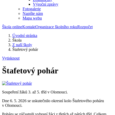
Výroční zprávy
Fotogalerie
Napište nám
Mapa webu
Škola online
Kontakt
Organizace školního roku
Rozpočet
Úvodní stránka
Škola
Z naší školy
Štafetový pohár
Vytisknout
Štafetový pohár
Soupeření žáků 3. až 5. tříd v Olomouci.
Dne 6. 5. 2026 se uskutečnilo okresní kolo Štafetového poháru
v Olomouci.
Poháru se zúčastnili vybraní žáci z třetích až pátých tříd. Celkem