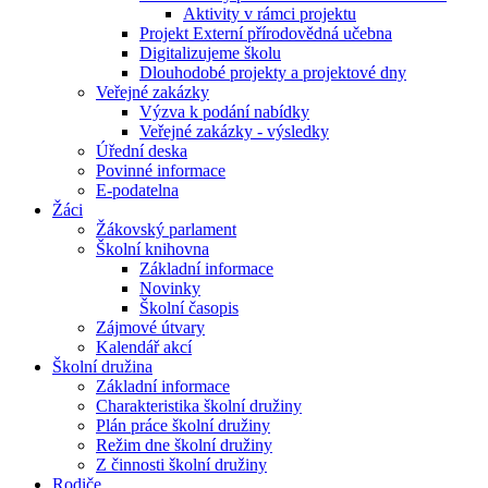
Aktivity v rámci projektu
Projekt Externí přírodovědná učebna
Digitalizujeme školu
Dlouhodobé projekty a projektové dny
Veřejné zakázky
Výzva k podání nabídky
Veřejné zakázky - výsledky
Úřední deska
Povinné informace
E-podatelna
Žáci
Žákovský parlament
Školní knihovna
Základní informace
Novinky
Školní časopis
Zájmové útvary
Kalendář akcí
Školní družina
Základní informace
Charakteristika školní družiny
Plán práce školní družiny
Režim dne školní družiny
Z činnosti školní družiny
Rodiče