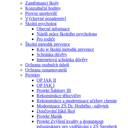
Zaměstnanci školy
Konzultační hodiny
Provoz sportovišť
Výchovné poradenství
Školní psycholog
Obecné informace
Náplň práce školního psychologa
Pro rodiče
Školní metodik prevence
Kdo je školní metodik prevence
Schránka důvěry
Internetová schránka důvěry
Ochrana osobních údajů
Ochrana oznamovatelů
Projekty
OP JAK II
OP JAK I
Projekt Šablony III
Rekonstrukce tělocvičny
Rekonstrukce a modernizace učebny chemie
Modernizace ZŠ Dr. Hrubého - nábytek
Doučování žáků škol
Projekt Maják
Projekt Zvýšení kvality a dostupnosti
infrastruktury pro vzdělávání v ZŠ Šternberk