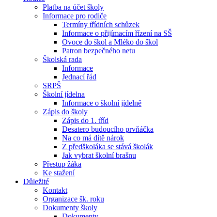
Platba na účet školy
Informace pro rodiče
Termíny třídních schůzek
Informace o přijímacím řízení na SŠ
Ovoce do škol a Mléko do škol
Patron bezpečného netu
Školská rada
Informace
Jednací řád
SRPŠ
Školní jídelna
Informace o školní jídelně
Zápis do školy
Zápis do 1. tříd
Desatero budoucího prvňáčka
Na co má dítě nárok
Z předškoláka se stává školák
Jak vybrat školní brašnu
Přestup žáka
Ke stažení
Důležité
Kontakt
Organizace šk. roku
Dokumenty školy
Dokumenty