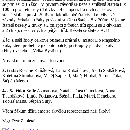
se přihlásilo 16 škol. V prvním závodě se běžela smíšená štafeta 8 x
100 m pro třetí třídy (4 dívky a 4 chlapci). Po nich následovala
stejná štafeta pro 4. -5. třídu. Jakmile obě štafety ukončily své
závody, čekala na žáky poslední smíšená štafeta 8 x 200m. V jedné
štafetě běžely 2 dívky a 2 chlapci z třetích tříd spolu se 2 dívkami
a 2 chlapci ze čtvrtých a pátých tříd. Běžela se štafeta A, B.
Žáci z naší školy celkové obsadili krásné 8. místo! Do krajského
kola, které proběhne již tento pátek, postoupily jen dvě školy
(Heyrovského a Velká Bystřice).
Naši školu reprezentovali tito žáci:
3. třída:
Rosarie Kaňáková, Laura Rubačíková, Stella Sedláčková,
Kateřina Strouhalová, Matěj Zapletal, Matěj Hrabal, Šimon Ťuka,
Štěpán Merka.
4. - 5. třída:
Sofie Axmanová, Natália Thea Chmelová, Anna
Tvarůžková, Linda Poliánová, Štěpán Fiala, Marek Heneberg,
Tobiáš Mana, Štěpán Surý.
Všem žákům děkujeme za skvělou reprezentaci naší školy!
Mgr. Petr Zapletal