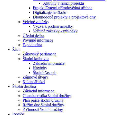
Aktivity v rámci projektu
Projekt Externí přírodovědná učebna
Digitalizujeme školu
Dlouhodobé projekty a projektové dny
Veřejné zakázky
Výzva k podání nabídky
Veřejné zakázky - výsledky
Úřední deska
Povinné informace
E-podatelna
Žáci
Žákovský parlament
Školní knihovna
Základní informace
Novinky
Školní časopis
Zájmové útvary
Kalendář akcí
Školní družina
Základní informace
Charakteristika školní družiny
Plán práce školní družiny
Režim dne školní družiny
Z činnosti školní družiny
Rodiče