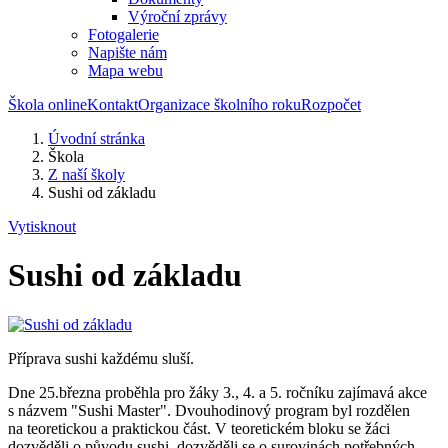
Výroční zprávy
Fotogalerie
Napište nám
Mapa webu
Škola online
Kontakt
Organizace školního roku
Rozpočet
Úvodní stránka
Škola
Z naší školy
Sushi od základu
Vytisknout
Sushi od základu
Příprava sushi každému sluší.
Dne 25.března proběhla pro žáky 3., 4. a 5. ročníku zajímavá akce
s názvem "Sushi Master". Dvouhodinový program byl rozdělen
na teoretickou a praktickou část. V teoretickém bloku se žáci
dozvěděli o původu sushi, dozvěděli se o surovinách potřebných