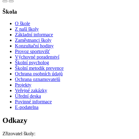
Škola
O škole
Z naší školy
Základní informace
Zaměstnanci školy
Konzultační hodiny
Provoz sportovišť
Výchovné poradenství
Školní psycholog
Školní metodik prevence
Ochrana osobních údajů
Ochrana oznamovatelů
Projekty
Veřejné zakázky
Úřední deska
Povinné informace
E-podatelna
Odkazy
Zřizovatel školy: