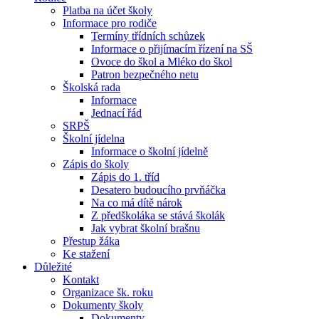
Platba na účet školy
Informace pro rodiče
Termíny třídních schůzek
Informace o přijímacím řízení na SŠ
Ovoce do škol a Mléko do škol
Patron bezpečného netu
Školská rada
Informace
Jednací řád
SRPŠ
Školní jídelna
Informace o školní jídelně
Zápis do školy
Zápis do 1. tříd
Desatero budoucího prvňáčka
Na co má dítě nárok
Z předškoláka se stává školák
Jak vybrat školní brašnu
Přestup žáka
Ke stažení
Důležité
Kontakt
Organizace šk. roku
Dokumenty školy
Dokumenty