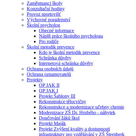
Zaměstnanci školy
Konzultační hodiny
Provoz sportovišť
Výchovné poradenství
Školní psycholog
Obecné informace
Náplň práce školního psychologa
Pro rodiče
Školní metodik prevence
Kdo je školní metodik prevence
Schránka důvěry
Internetová schránka důvěry
Ochrana osobních údajů
Ochrana oznamovatelů
Projekty
OP JAK II
OP JAK I
Projekt Šablony III
Rekonstrukce tělocvičny
Rekonstrukce a modernizace učebny chemie
Modernizace ZŠ Dr. Hrubého - nábytek
Doučování žáků škol
Projekt Maják
Projekt Zvýšení kvality a dostupnosti
infrastruktury pro vzdělávání v ZŠ Šternberk